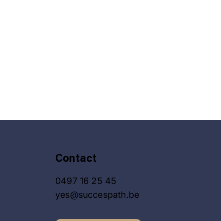
Contact
0497 16 25 45
yes@succespath.be