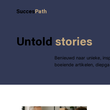
Succes
Path
Untold
stories
Benieuwd naar unieke, insp
boeiende artikelen, diepga