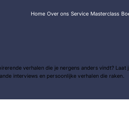
Home
Over ons
Service
Masterclass
Bo
irerende verhalen die je nergens anders vindt? Laat 
ande interviews en persoonlijke verhalen die raken.