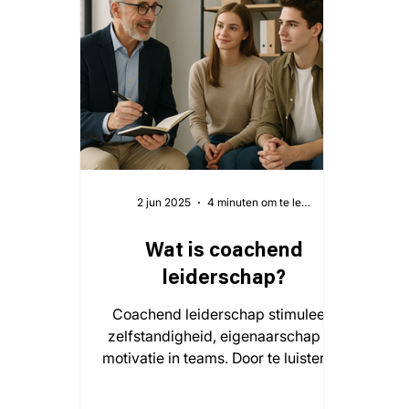
2 jun 2025
4 minuten om te lezen
Wat is coachend
leiderschap?
Coachend leiderschap stimuleert
zelfstandigheid, eigenaarschap en
motivatie in teams. Door te luisteren,
ruimte te geven en te focussen op
ontwikkeling, groeit zowel het