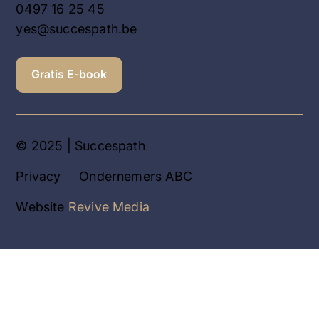
0497 16 25 45
yes@succespath.be
Gratis E-book
© 2025 | Succespath
Privacy
Ondernemers ABC
Website
Revive Media