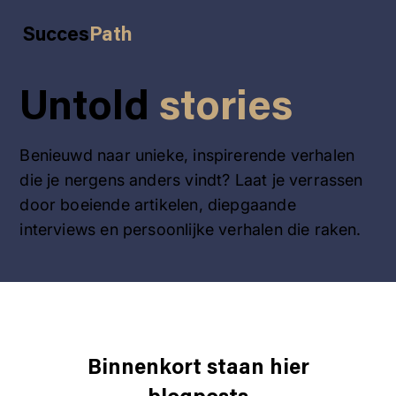
Succes
Path
Untold
stories
Benieuwd naar unieke, inspirerende verhalen
die je nergens anders vindt? Laat je verrassen
door boeiende artikelen, diepgaande
interviews en persoonlijke verhalen die raken.
Binnenkort staan hier