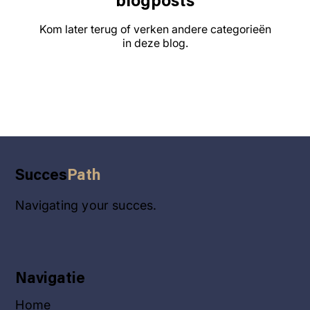
blogposts
Kom later terug of verken andere categorieën
in deze blog.
Succes
Path
Navigating your succes.
Navigatie
Home